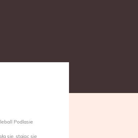
leball Podlasie
a się, stając się