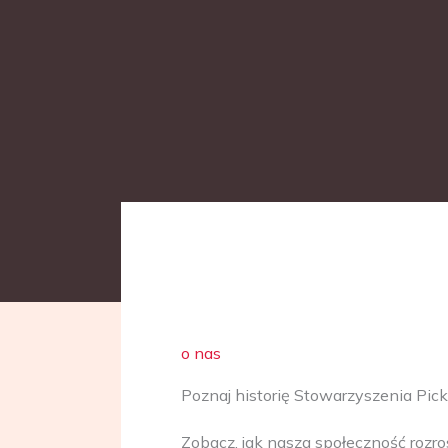
o nas
Poznaj historię Stowarzyszenia Pick
Zobacz, jak nasza społeczność rozrosł