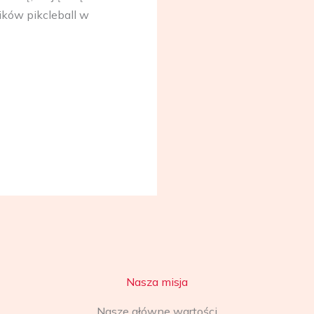
ików pikcleball w
Nasza misja
Nasze główne wartości