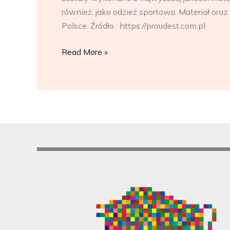
również, jako odzież sportowa. Materiał o
Polsce. Źródło : https://proudest.com.pl
Nasze
Read More »
klubowe
koszulki
i
bluzy!