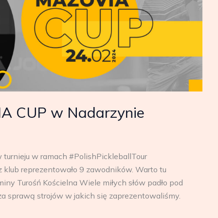
VIA CUP w Nadarzynie
w turnieju w ramach #PolishPickleballTour
z klub reprezentowało 9 zawodników. Warto tu
ny Turośń Kościelna Wiele miłych słów padło pod
za sprawą strojów w jakich się zaprezentowaliśmy.