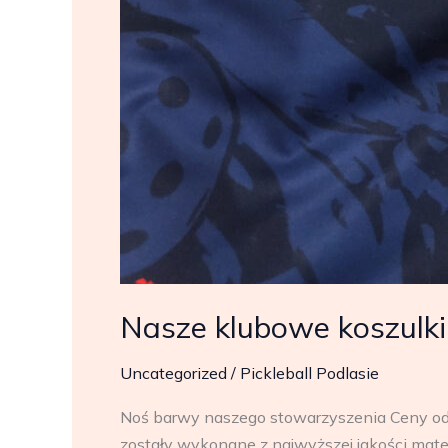
Nasze klubowe koszulki 
Uncategorized
/
Pickleball Podlasie
Noś barwy naszego stowarzyszenia Ceny od fi
zostały wykonane z najwyższej jakości materi