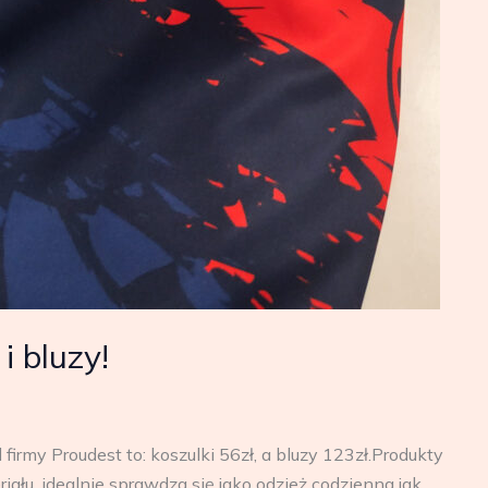
i bluzy!
rmy Proudest to: koszulki 56zł, a bluzy 123zł.Produkty
ału, idealnie sprawdza się jako odzież codzienna jak