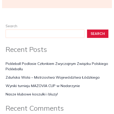
Wola
–
Mistrzostwa
Województwa
Łódzkiego
Search
SEARCH
Recent Posts
Pickleball Podlasie Członkiem Zwyczajnym Związku Polskiego
Pickleballu
Zduńska Wola – Mistrzostwa Województwa Łódzkiego
Wyniki turnieju MAZOVIA CUP w Nadarzynie
Nasze klubowe koszulki i bluzy!
Recent Comments